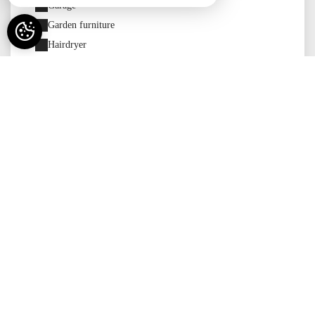
Garage
Garden furniture
Hairdryer
Heated outdoor swimming pool
Heating
Independent garden
Independent home
Internet
Iron
Ironing board
Kitchen – kitchenette
Laundry room
Linen included
Living room
Lounge
Microwave