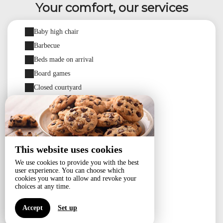
Your comfort, our services
Baby high chair
Barbecue
Beds made on arrival
Board games
Closed courtyard
Closed property
Coffee maker
Coffee maker with pods
Dishwasher
This website uses cookies
Electric kettle
We use cookies to provide you with the best
user experience. You can choose which
Extractor hood
cookies you want to allow and revoke your
Flat-screen TV
choices at any time.
Free high-speed WiFi
Accept
Set up
Freezer