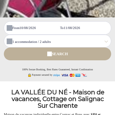
From
To
1
accommodation /
2
adults
SEARCH
100% Secure Booking, Best Rates Guaranteed, Instant Confirmation
Payment secured by
LA VALLÉE DU NÉ - Maison de
vacances, Cottage on Salignac
Sur Charente
Maison de vacances individuelle entre Cognac et Pons avec
SPA et